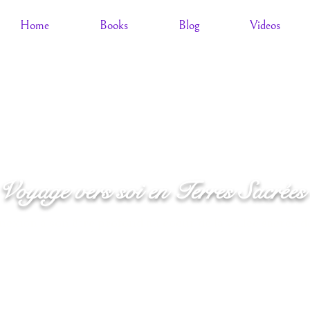
Home
Books
Blog
Videos
Voyage vers soi en Terres Sacrées
exion à son être profond au coeur de la vallée sacrée d