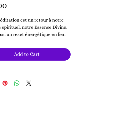
Price
00
éditation est un retour à notre
 spirituel, notre Essence Divine.
ssi un reset énergétique en lien
Source qui permet de nous libérer
nt on n’a plus besoin.
Add to Cart