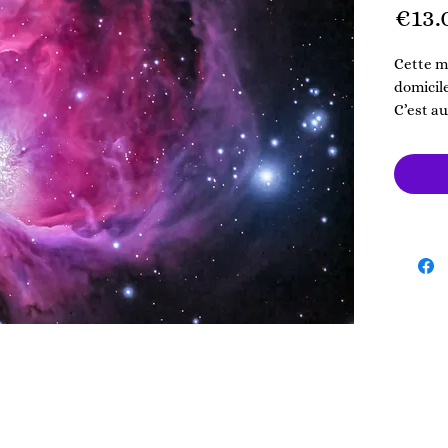
€13.
Cette m
domicile
C’est au
avec la 
de ce do